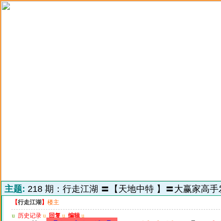
主题:
218 期：行走江湖 〓【天地中特 】〓大赢家高手
【
行走江湖
】
楼主
u
历史记录
u
回复
u
编辑
u