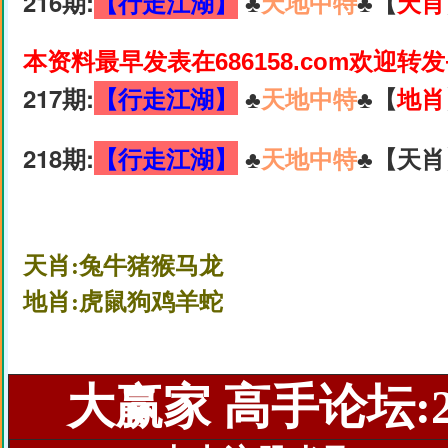
216期:
【行走江湖】
♣️
天地中特
♣️【
天肖
本资料最早发表在686158.com欢迎转
217期:
【行走江湖】
♣️
天地中特
♣️【
地肖
218期:
【行走江湖】
♣️
天地中特
♣️【天肖
天肖:兔牛猪猴马龙
地肖:虎鼠狗鸡羊蛇
大赢家 高手论坛:22