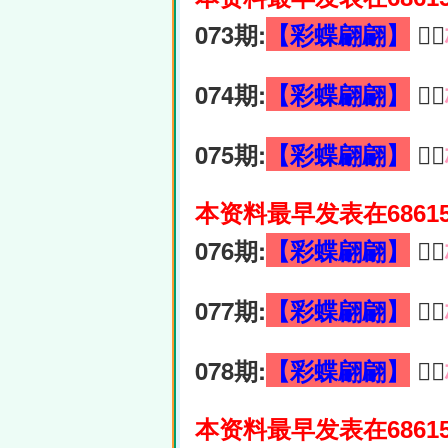
073期:
【彩蝶翩翩】
🏃‍♀️
074期:
【彩蝶翩翩】
🏃‍♀️
075期:
【彩蝶翩翩】
🏃‍♀️
本资料最早发表在68615
076期:
【彩蝶翩翩】
🏃‍♀️
077期:
【彩蝶翩翩】
🏃‍♀️
078期:
【彩蝶翩翩】
🏃‍♀️
本资料最早发表在68615