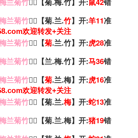
梅兰菊竹
🏃‍♀️【菊.梅.竹】开:
鼠42
错
梅兰菊竹
🏃‍♀️【菊.兰.
竹
】开:
羊11
准
8.com欢迎转发+关注
梅兰菊竹
🏃‍♀️【
菊
.兰.竹】开:
虎28
准
梅兰菊竹
🏃‍♀️【兰.梅.竹】开:
马36
错
梅兰菊竹
🏃‍♀️【
菊
.兰.梅】开:
虎16
准
8.com欢迎转发+关注
梅兰菊竹
🏃‍♀️【菊.兰.
梅
】开:
蛇13
准
梅兰菊竹
🏃‍♀️【菊.兰.梅】开:
猪19
错