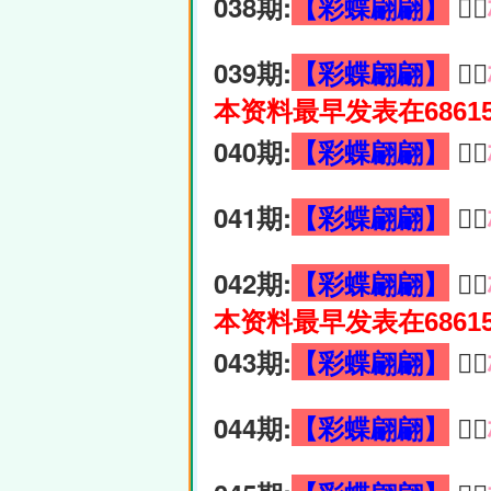
038期:
【彩蝶翩翩】
🏃‍♀️
039期:
【彩蝶翩翩】
🏃‍♀️
本资料最早发表在68615
040期:
【彩蝶翩翩】
🏃‍♀️
041期:
【彩蝶翩翩】
🏃‍♀️
042期:
【彩蝶翩翩】
🏃‍♀️
本资料最早发表在68615
043期:
【彩蝶翩翩】
🏃‍♀️
044期:
【彩蝶翩翩】
🏃‍♀️