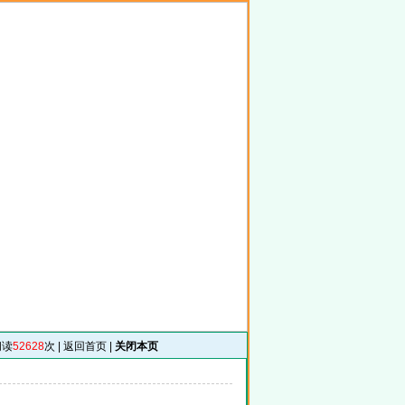
阅读
52628
次 |
返回首页
|
关闭本页