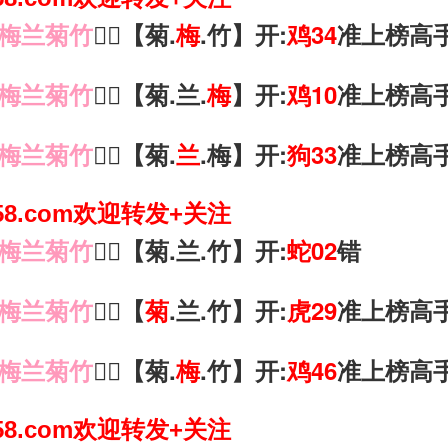
梅兰菊竹
🏃‍♀️【菊.
梅
.竹】开:
鸡34
准上榜高
梅兰菊竹
🏃‍♀️【菊.兰.
梅
】开:
鸡10
准上榜高
梅兰菊竹
🏃‍♀️【菊.
兰
.梅】开:
狗33
准上榜高
8.com欢迎转发+关注
梅兰菊竹
🏃‍♀️【菊.兰.竹】开:
蛇02
错
梅兰菊竹
🏃‍♀️【
菊
.兰.竹】开:
虎29
准上榜高
梅兰菊竹
🏃‍♀️【菊.
梅
.竹】开:
鸡46
准上榜高
8.com欢迎转发+关注