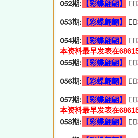
052期:
【彩蝶翩翩】
🏃‍♀️
053期:
【彩蝶翩翩】
🏃‍♀️
054期:
【彩蝶翩翩】
🏃‍♀️
本资料最早发表在68615
055期:
【彩蝶翩翩】
🏃‍♀️
056期:
【彩蝶翩翩】
🏃‍♀️
057期:
【彩蝶翩翩】
🏃‍♀️
本资料最早发表在68615
058期:
【彩蝶翩翩】
🏃‍♀️