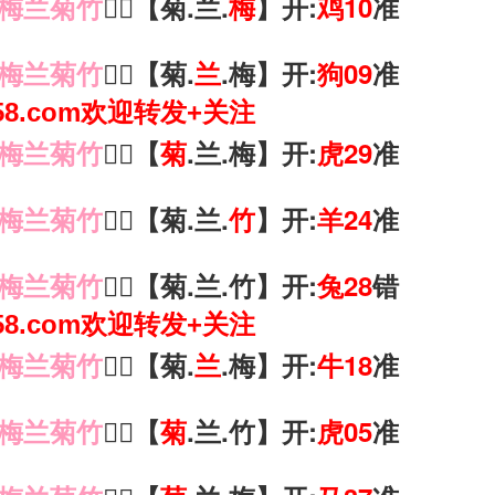
梅兰菊竹
🏃‍♀️【菊.兰.
梅
】开:
鸡10
准
梅兰菊竹
🏃‍♀️【菊.
兰
.梅】开:
狗09
准
8.com欢迎转发+关注
梅兰菊竹
🏃‍♀️【
菊
.兰.梅】开:
虎29
准
梅兰菊竹
🏃‍♀️【菊.兰.
竹
】开:
羊24
准
梅兰菊竹
🏃‍♀️【菊.兰.竹】开:
兔28
错
8.com欢迎转发+关注
梅兰菊竹
🏃‍♀️【菊.
兰
.梅】开:
牛18
准
梅兰菊竹
🏃‍♀️【
菊
.兰.竹】开:
虎05
准