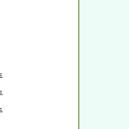
手
手
手