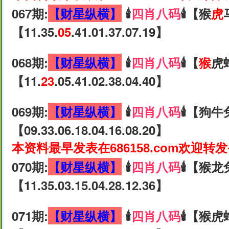
067期:
【财星纵横】
🕯
四肖八码
🕯【猴
虎
【11.35.
05
.41.01.37.07.19】
068期:
【财星纵横】
🕯
四肖八码
🕯【
猴
虎
【11.
23
.05.41.02.38.04.40】
069期:
【财星纵横】
🕯
四肖八码
🕯【狗牛
【09.33.06.18.04.16.08.20】
本资料最早发表在686158.com欢迎转
070期:
【财星纵横】
🕯
四肖八码
🕯【猴龙
【11.35.03.15.04.28.12.36】
071期:
【财星纵横】
🕯
四肖八码
🕯【猴虎