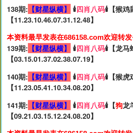
138期:
【财星纵横】
🕯
四肖八码
🕯【猴鸡
【11.23.10.46.07.31.12.48】
本资料最早发表在686158.com欢迎转
139期:
【财星纵横】
🕯
四肖八码
🕯【龙马
【03.15.01.37.02.38.07.19】
140期:
【财星纵横】
🕯
四肖八码
🕯【猴虎
【11.23.05.41.10.34.08.20】
141期:
【财星纵横】
🕯
四肖八码
🕯【
狗
龙
【09.21.03.15.12.24.08.20】