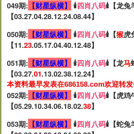
049期:
【财星纵横】
🕯
四肖八码
🕯【龙兔
【03.27.04.28.12.24.08.44】
050期:
【财星纵横】
🕯
四肖八码
🕯【
猴
虎
【11.
23
.05.17.04.40.12.48】
051期:
【财星纵横】
🕯
四肖八码
🕯【龙
马
【03.27.
01
.13.02.38.12.24】
本资料最早发表在686158.com欢迎转
052期:
【财星纵横】
🕯
四肖八码
🕯【虎鸡
【05.29.10.34.06.18.02.
38
】
053期:
【财星纵横】
🕯
四肖八码
🕯【蛇兔