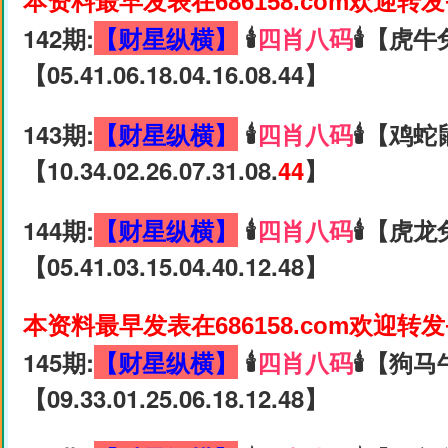
本资料最早发表在686158.com欢迎转
142期:
【财星纵横】
🕯
四肖八码
🕯【虎牛
【05.41.06.18.04.16.08.44】
143期:
【财星纵横】
🕯
四肖八码
🕯【鸡蛇
【10.34.02.26.07.31.08.
44
】
144期:
【财星纵横】
🕯
四肖八码
🕯【虎龙
【05.41.03.15.04.40.12.48】
本资料最早发表在686158.com欢迎转
145期:
【财星纵横】
🕯
四肖八码
🕯【狗马
【09.33.01.25.06.18.12.48】