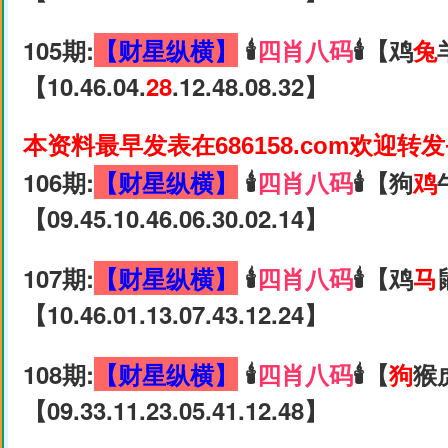
105期:
【财星纵横】
🕯
四肖八码
🕯【鸡
兔
【10.46.04.
28
.12.48.08.32】
本资料最早发表在686158.com欢迎转
106期:
【财星纵横】
🕯
四肖八码
🕯【狗
鸡
【09.45.10.46.06.30.02.14】
107期:
【财星纵横】
🕯
四肖八码
🕯【鸡
马
【10.46.01.13.07.43.12.24】
108期:
【财星纵横】
🕯
四肖八码
🕯【
狗
猴
【09.33.11.23.05.41.12.48】