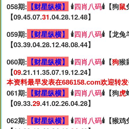
058期:
【财星纵横】
🕯
四肖八码
🕯【狗
鼠
【09.45.07.
31
.04.28.12.48】
059期:
【财星纵横】
🕯
四肖八码
🕯【龙兔
【03.39.04.28.12.48.08.44】
060期:
【财星纵横】
🕯
四肖八码
🕯【
狗
猴
【
09
.21.11.35.07.19.12.24】
本资料最早发表在686158.com欢迎转
061期:
【财星纵横】
🕯
四肖八码
🕯【狗
虎
【09.33.
29
.41.02.26.04.28】
062期:
【财星纵横】
🕯
四肖八码
🕯【猴鸡