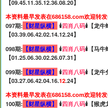
【09.45.11.35.12.36.08.20】
本资料最早发表在686158.com欢迎转
097期:
【财星纵横】
🕯
四肖八码
🕯【龙牛
【03.39.06.42.02.14.12.24】
098期:
【财星纵横】
🕯
四肖八码
🕯【马牛
【01.25.06.30.02.26.07.31】
099期:
【财星纵横】
🕯
四肖八码
🕯【龙牛
【03.27.06.42.04.16.
12
.24】
本资料最早发表在686158.com欢迎转
100期:
【财星纵横】
🕯
四肖八码
🕯【猴虎