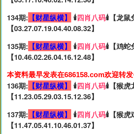
134期:
【财星纵横】
🕯
四肖八码
🕯【龙鼠
【03.27.07.19.04.40.08.32】
135期:
【财星纵横】
🕯
四肖八码
🕯【鸡蛇
【10.46.02.26.04.16.12.48】
本资料最早发表在686158.com欢迎转
136期:
【财星纵横】
🕯
四肖八码
🕯【猴虎
【11.23.05.29.03.15.12.36】
137期:
【财星纵横】
🕯
四肖八码
🕯【猴虎
【11.47.05.41.10.46.01.37】