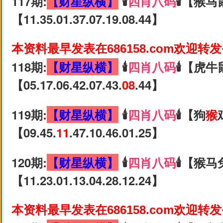
117期:
【财星纵横】
🕯
四肖八码
🕯【猴马
【11.35.01.37.07.19.08.44】
本资料最早发表在686158.com欢迎转
118期:
【财星纵横】
🕯
四肖八码
🕯【虎牛
【05.17.06.42.07.43.
08
.44】
119期:
【财星纵横】
🕯
四肖八码
🕯【狗
猴
【09.45.
11
.47.10.46.01.25】
120期:
【财星纵横】
🕯
四肖八码
🕯【猴马
【11.23.01.13.04.28.12.24】
本资料最早发表在686158.com欢迎转