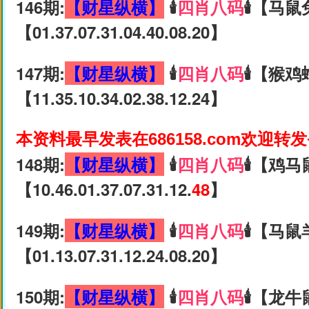
146期:
【财星纵横】
🕯
四肖八码
🕯【马鼠
【01.37.07.31.04.40.08.20】
147期:
【财星纵横】
🕯
四肖八码
🕯【猴鸡
【11.35.10.34.02.38.12.24】
本资料最早发表在686158.com欢迎转
148期:
【财星纵横】
🕯
四肖八码
🕯【鸡马
【10.46.01.37.07.31.12.
48
】
149期:
【财星纵横】
🕯
四肖八码
🕯【马鼠
【01.13.07.31.12.24.08.20】
150期:
【财星纵横】
🕯
四肖八码
🕯【龙牛