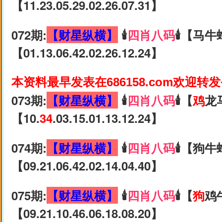
【11.23.05.29.02.26.07.31】
072期:
【财星纵横】
🕯
四肖八码
🕯【马牛
【01.13.06.42.02.26.12.24】
本资料最早发表在686158.com欢迎转
073期:
【财星纵横】
🕯
四肖八码
🕯【
鸡
龙
【10.
34
.03.15.01.13.12.24】
074期:
【财星纵横】
🕯
四肖八码
🕯【狗牛
【09.21.06.42.02.14.04.40】
075期:
【财星纵横】
🕯
四肖八码
🕯【
狗
鸡
【09.21.10.46.06.18.08.20】