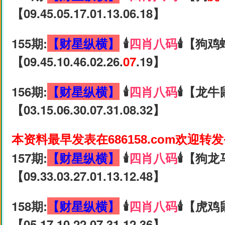
【09.45.05.17.01.13.06.18】
155期:
【财星纵横】
🕯
四肖八码
🕯【狗鸡
【09.45.10.46.02.26.
07
.19】
156期:
【财星纵横】
🕯
四肖八码
🕯【龙牛
【03.15.06.30.07.31.08.32】
本资料最早发表在686158.com欢迎转
157期:
【财星纵横】
🕯
四肖八码
🕯【狗龙
【09.33.03.27.01.13.12.48】
158期:
【财星纵横】
🕯
四肖八码
🕯【虎鸡
【05.17.10.22.07.31.12.36】