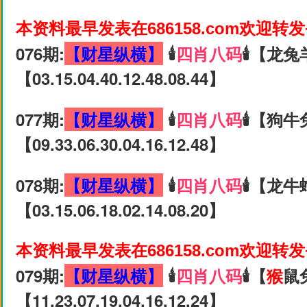
本资料最早发表在686158.com欢迎转
076期:
【财星纵横】
🕯
四肖八码
🕯【龙兔
【03.15.04.40.12.48.08.44】
077期:
【财星纵横】
🕯
四肖八码
🕯【狗牛
【09.33.06.30.04.16.12.48】
078期:
【财星纵横】
🕯
四肖八码
🕯【龙牛
【03.15.06.18.02.14.08.20】
本资料最早发表在686158.com欢迎转
079期:
【财星纵横】
🕯
四肖八码
🕯【
猴
鼠
【11.23.07.19.04.16.12.24】