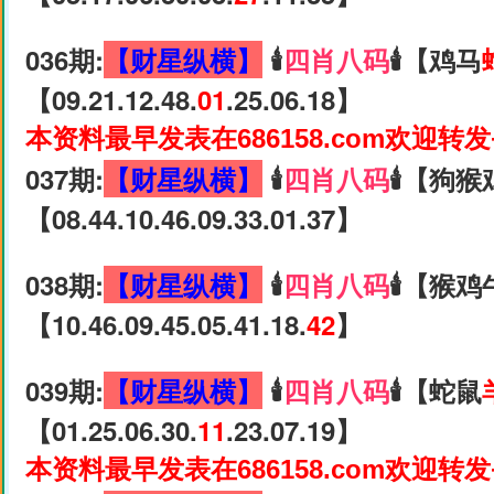
036期:
【财星纵横】
🕯
四肖八码
🕯【鸡马
【09.21.12.48.
01
.25.06.18】
本资料最早发表在686158.com欢迎转
037期:
【财星纵横】
🕯
四肖八码
🕯【狗猴
【08.44.10.46.09.33.01.37】
038期:
【财星纵横】
🕯
四肖八码
🕯【猴鸡
【10.46.09.45.05.41.18.
42
】
039期:
【财星纵横】
🕯
四肖八码
🕯【蛇鼠
【01.25.06.30.
11
.23.07.19】
本资料最早发表在686158.com欢迎转