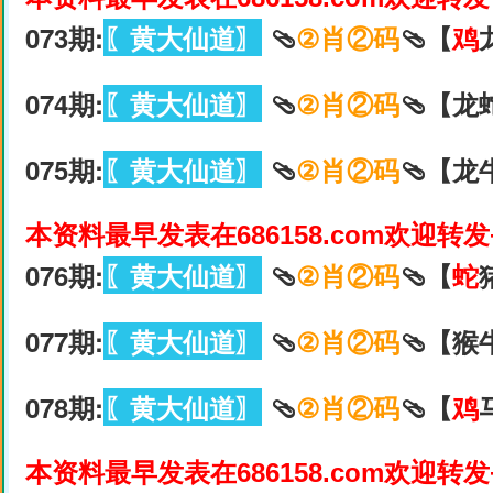
073期:
〖黄大仙道〗
🩴
②肖②码
🩴【
鸡
074期:
〖黄大仙道〗
🩴
②肖②码
🩴【龙
075期:
〖黄大仙道〗
🩴
②肖②码
🩴【龙
本资料最早发表在686158.com欢迎转
076期:
〖黄大仙道〗
🩴
②肖②码
🩴【
蛇
077期:
〖黄大仙道〗
🩴
②肖②码
🩴【猴
078期:
〖黄大仙道〗
🩴
②肖②码
🩴【
鸡
本资料最早发表在686158.com欢迎转