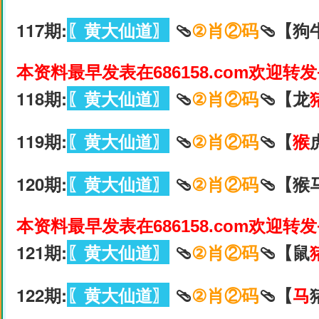
117期:
〖黄大仙道〗
🩴
②肖②码
🩴【狗
本资料最早发表在686158.com欢迎转
118期:
〖黄大仙道〗
🩴
②肖②码
🩴【龙
119期:
〖黄大仙道〗
🩴
②肖②码
🩴【
猴
120期:
〖黄大仙道〗
🩴
②肖②码
🩴【猴
本资料最早发表在686158.com欢迎转
121期:
〖黄大仙道〗
🩴
②肖②码
🩴【鼠
122期:
〖黄大仙道〗
🩴
②肖②码
🩴【
马