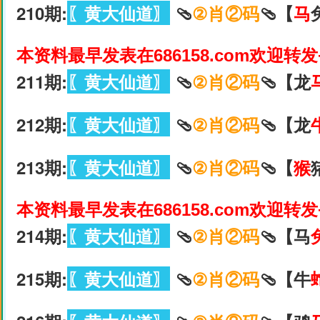
210期:
〖黄大仙道〗
🩴
②肖②码
🩴【
马
本资料最早发表在686158.com欢迎转
211期:
〖黄大仙道〗
🩴
②肖②码
🩴【龙
212期:
〖黄大仙道〗
🩴
②肖②码
🩴【龙
213期:
〖黄大仙道〗
🩴
②肖②码
🩴【
猴
本资料最早发表在686158.com欢迎转
214期:
〖黄大仙道〗
🩴
②肖②码
🩴【马
215期:
〖黄大仙道〗
🩴
②肖②码
🩴【牛