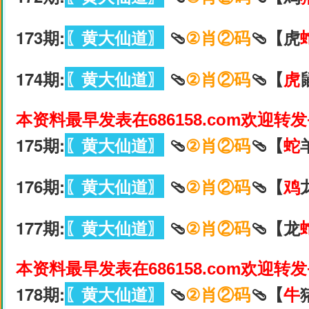
173期:
〖黄大仙道〗
🩴
②肖②码
🩴【虎
174期:
〖黄大仙道〗
🩴
②肖②码
🩴【
虎
本资料最早发表在686158.com欢迎转
175期:
〖黄大仙道〗
🩴
②肖②码
🩴【
蛇
176期:
〖黄大仙道〗
🩴
②肖②码
🩴【
鸡
177期:
〖黄大仙道〗
🩴
②肖②码
🩴【龙
本资料最早发表在686158.com欢迎转
178期:
〖黄大仙道〗
🩴
②肖②码
🩴【
牛