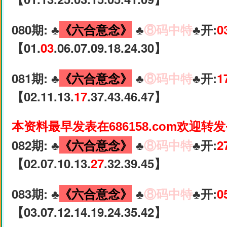
080期: ♣️
《六合意念》
♣️
⑧码中特
♣️开:
0
【01.
03
.06.07.09.18.24.30】
081期: ♣️
《六合意念》
♣️
⑧码中特
♣️开:
1
【02.11.13.
17
.37.43.46.47】
本资料最早发表在686158.com欢迎转
082期: ♣️
《六合意念》
♣️
⑧码中特
♣️开:
2
【02.07.10.13.
27
.32.39.45】
083期: ♣️
《六合意念》
♣️
⑧码中特
♣️开:
0
【03.07.12.14.19.24.35.42】