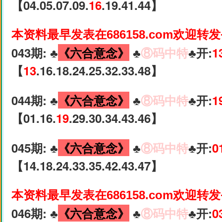
【04.05.07.09.
16
.19.41.44】
本资料最早发表在686158.com欢迎转
043期: ♣️
《六合意念》
♣️
⑧码中特
♣️开:
1
【
13
.16.18.24.25.32.33.48】
044期: ♣️
《六合意念》
♣️
⑧码中特
♣️开:
1
【01.16.
19
.29.30.34.43.46】
045期: ♣️
《六合意念》
♣️
⑧码中特
♣️开:
0
【14.18.24.33.35.42.43.47】
本资料最早发表在686158.com欢迎转
046期: ♣️
《六合意念》
♣️
⑧码中特
♣️开:
0