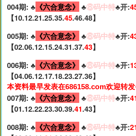
004期: ♣️
《六合意念》
♣️
⑧码中特
♣️开:
4
【10.12.21.25.35.
45
.46.48】
005期: ♣️
《六合意念》
♣️
⑧码中特
♣️开:
4
【02.06.12.15.24.31.37.
43
】
006期: ♣️
《六合意念》
♣️
⑧码中特
♣️开:
1
【04.06.12.17.18.23.27.36】
本资料最早发表在686158.com欢迎转
007期: ♣️
《六合意念》
♣️
⑧码中特
♣️开:
4
【01.12.22.23.30.39.
41
.43】
008期: ♣️
《六合意念》
♣️
⑧码中特
♣️开:
2