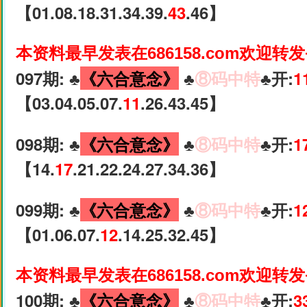
【01.08.18.31.34.39.
43
.46】
本资料最早发表在686158.com欢迎转
097期: ♣️
《六合意念》
♣️
⑧码中特
♣️开:
1
【03.04.05.07.
11
.26.43.45】
098期: ♣️
《六合意念》
♣️
⑧码中特
♣️开:
1
【14.
17
.21.22.24.27.34.36】
099期: ♣️
《六合意念》
♣️
⑧码中特
♣️开:
1
【01.06.07.
12
.14.25.32.45】
本资料最早发表在686158.com欢迎转
100期: ♣️
《六合意念》
♣️
⑧码中特
♣️开:
3