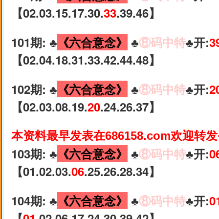
【02.03.15.17.30.
33
.39.46】
101期: ♣️
《六合意念》
♣️
⑧码中特
♣️开:
3
【02.04.18.31.33.42.44.48】
102期: ♣️
《六合意念》
♣️
⑧码中特
♣️开:
2
【02.03.08.19.
20
.24.26.37】
本资料最早发表在686158.com欢迎转
103期: ♣️
《六合意念》
♣️
⑧码中特
♣️开:
0
【01.02.03.
06
.25.26.28.34】
104期: ♣️
《六合意念》
♣️
⑧码中特
♣️开:
0
【
01
.02.06.17.24.30.39.42】