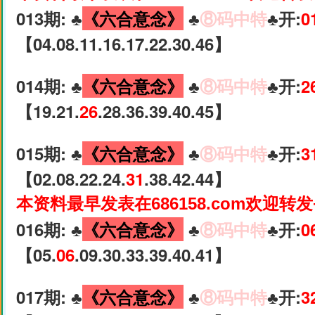
013期: ♣️
《六合意念》
♣️
⑧码中特
♣️开:
0
【04.08.11.16.17.22.30.46】
014期: ♣️
《六合意念》
♣️
⑧码中特
♣️开:
2
【19.21.
26
.28.36.39.40.45】
015期: ♣️
《六合意念》
♣️
⑧码中特
♣️开:
3
【02.08.22.24.
31
.38.42.44】
本资料最早发表在686158.com欢迎转
016期: ♣️
《六合意念》
♣️
⑧码中特
♣️开:
0
【05.
06
.09.30.33.39.40.41】
017期: ♣️
《六合意念》
♣️
⑧码中特
♣️开:
3