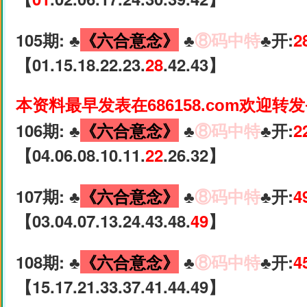
105期: ♣️
《六合意念》
♣️
⑧码中特
♣️开:
2
【01.15.18.22.23.
28
.42.43】
本资料最早发表在686158.com欢迎转
106期: ♣️
《六合意念》
♣️
⑧码中特
♣️开:
2
【04.06.08.10.11.
22
.26.32】
107期: ♣️
《六合意念》
♣️
⑧码中特
♣️开:
4
【03.04.07.13.24.43.48.
49
】
108期: ♣️
《六合意念》
♣️
⑧码中特
♣️开:
4
【15.17.21.33.37.41.44.49】