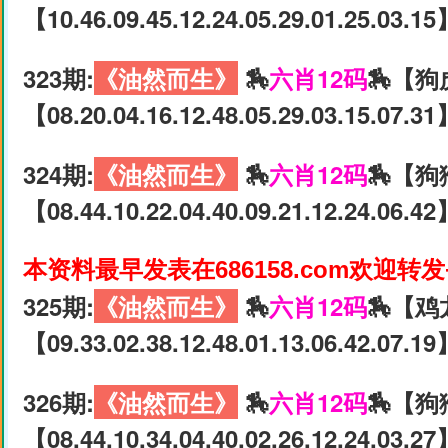
【10.46.09.45.12.24.05.29.01.25.03.1
323期:
《油然而生》
🏇
六肖12码
🏇【
【08.20.04.16.12.48.05.29.03.15.07.3
324期:
《油然而生》
🏇
六肖12码
🏇【
【08.44.10.22.04.40.09.21.12.24.06.4
本资料最早发表在686158.com欢迎转
325期:
《油然而生》
🏇
六肖12码
🏇【
【09.33.02.38.12.48.01.13.06.42.07.1
326期:
《油然而生》
🏇
六肖12码
🏇【
【08.44.10.34.04.40.02.26.12.24.03.2