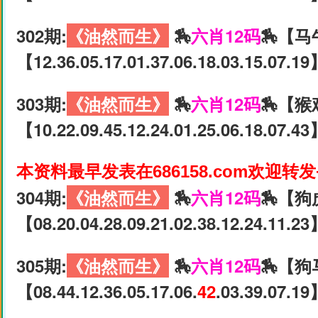
302期:
《油然而生》
🏇
六肖12码
🏇【
【12.36.05.17.01.37.06.18.03.15.07.1
303期:
《油然而生》
🏇
六肖12码
🏇【
【10.22.09.45.12.24.01.25.06.18.07.4
本资料最早发表在686158.com欢迎转
304期:
《油然而生》
🏇
六肖12码
🏇【
【08.20.04.28.09.21.02.38.12.24.11.2
305期:
《油然而生》
🏇
六肖12码
🏇【狗
【08.44.12.36.05.17.06.
42
.03.39.07.19