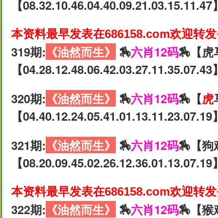
【08.32.10.46.04.40.09.21.03.15.11.4
本资料最早发表在686158.com欢迎转
319期:
《油然而生》
🏇
六肖12码
🏇【
【04.28.12.48.06.42.03.27.11.35.07.4
320期:
《油然而生》
🏇
六肖12码
🏇【
虎
【04.40.12.24.05.41.01.13.11.23.07.1
321期:
《油然而生》
🏇
六肖12码
🏇【
【08.20.09.45.02.26.12.36.01.13.07.1
本资料最早发表在686158.com欢迎转
322期:
《油然而生》
🏇
六肖12码
🏇【