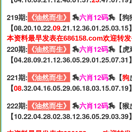
219期:
《油然而生》
🏇
六肖12码
🏇【狗
【08.20.10.22.
09
.21.12.36.01.25.03.1
本资料最早发表在686158.com欢迎转
220期:
《油然而生》
🏇
六肖12码
🏇【
【04.28.09.21.12.36.05.29.01.25.07.3
221期:
《油然而生》
🏇
六肖12码
🏇【
狗
【
08
.32.04.16.05.29.06.18.03.15.07.1
222期:
《油然而生》
🏇
六肖12码
🏇【
【10.22.04.28.02.38.12.36.05.29.03.3