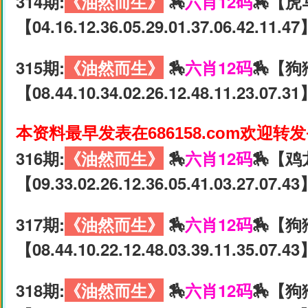
314期:
《油然而生》
🏇
六肖12码
🏇【
【04.16.12.36.05.29.01.37.06.42.11.4
315期:
《油然而生》
🏇
六肖12码
🏇【
【08.44.10.34.02.26.12.48.11.23.07.3
本资料最早发表在686158.com欢迎转
316期:
《油然而生》
🏇
六肖12码
🏇【鸡
【09.33.02.26.12.36.05.41.03.27.07.4
317期:
《油然而生》
🏇
六肖12码
🏇【
【08.44.10.22.12.48.03.39.11.35.07.4
318期:
《油然而生》
🏇
六肖12码
🏇【