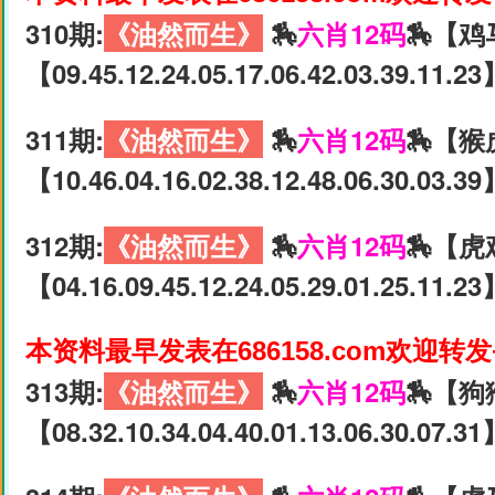
310期:
《油然而生》
🏇
六肖12码
🏇【
【09.45.12.24.05.17.06.42.03.39.11.2
311期:
《油然而生》
🏇
六肖12码
🏇【
【10.46.04.16.02.38.12.48.06.30.03.3
312期:
《油然而生》
🏇
六肖12码
🏇【
【04.16.09.45.12.24.05.29.01.25.11.2
本资料最早发表在686158.com欢迎转
313期:
《油然而生》
🏇
六肖12码
🏇【
【08.32.10.34.04.40.01.13.06.30.07.3