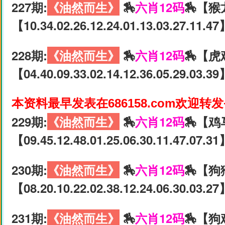
227期:
《油然而生》
🏇
六肖12码
🏇【
【10.34.02.26.12.24.01.13.03.27.11.4
228期:
《油然而生》
🏇
六肖12码
🏇【
【04.40.09.33.02.14.12.36.05.29.03.3
本资料最早发表在686158.com欢迎转
229期:
《油然而生》
🏇
六肖12码
🏇【
【09.45.12.48.01.25.06.30.11.47.07.3
230期:
《油然而生》
🏇
六肖12码
🏇【
【08.20.10.22.02.38.12.24.06.30.03.2
231期:
《油然而生》
🏇
六肖12码
🏇【狗