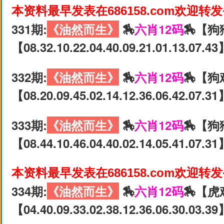
本资料最早发表在686158.com欢迎转
331期:
《油然而生》
🏇
六肖12码
🏇【
【08.32.10.22.04.40.09.21.01.13.07.4
332期:
《油然而生》
🏇
六肖12码
🏇【狗
【08.20.09.45.02.14.12.36.06.42.07.3
333期:
《油然而生》
🏇
六肖12码
🏇【
【08.44.10.46.04.40.02.14.05.41.07.3
本资料最早发表在686158.com欢迎转
334期:
《油然而生》
🏇
六肖12码
🏇【
【04.40.09.33.02.38.12.36.06.30.03.3