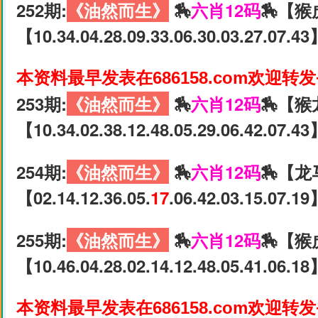
252期:
《油然而生》
🏇
六肖12码
🏇【
【10.34.04.28.09.33.06.30.03.27.07.4
本资料最早发表在686158.com欢迎转
253期:
《油然而生》
🏇
六肖12码
🏇【
【10.34.02.38.12.48.05.29.06.42.07.4
254期:
《油然而生》
🏇
六肖12码
🏇【龙
【02.14.12.36.05.
17
.06.42.03.15.07.1
255期:
《油然而生》
🏇
六肖12码
🏇【
【10.46.04.28.02.14.12.48.05.41.06.1
本资料最早发表在686158.com欢迎转