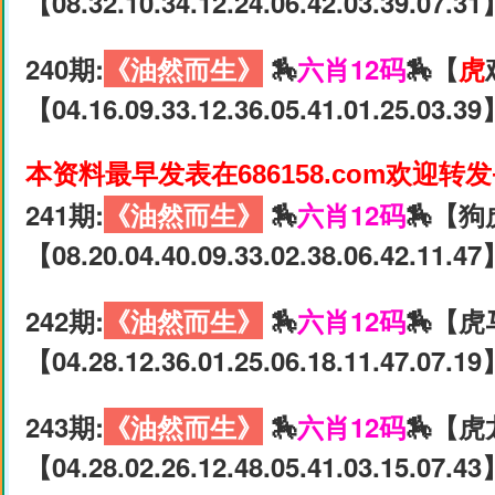
【08.32.10.34.12.24.06.42.03.39.07.3
240期:
《油然而生》
🏇
六肖12码
🏇【
虎
【04.16.09.33.12.36.05.41.01.25.03.3
本资料最早发表在686158.com欢迎转
241期:
《油然而生》
🏇
六肖12码
🏇【
【08.20.04.40.09.33.02.38.06.42.11.4
242期:
《油然而生》
🏇
六肖12码
🏇【
【04.28.12.36.01.25.06.18.11.47.07.1
243期:
《油然而生》
🏇
六肖12码
🏇【
【04.28.02.26.12.48.05.41.03.15.07.4