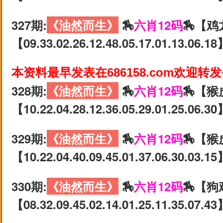
327期:
《油然而生》
🏇
六肖12码
🏇【
【09.33.02.26.12.48.05.17.01.13.06.1
本资料最早发表在686158.com欢迎转
328期:
《油然而生》
🏇
六肖12码
🏇【
【10.22.04.28.12.36.05.29.01.25.06.3
329期:
《油然而生》
🏇
六肖12码
🏇【
【10.22.04.40.09.45.01.37.06.30.03.1
330期:
《油然而生》
🏇
六肖12码
🏇【
【08.32.09.45.02.14.01.25.11.35.07.4