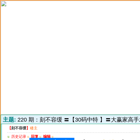
主题:
220 期：刻不容缓 〓【30码中特 】〓大赢家高
【
刻不容缓
】
楼主
u
历史记录
u
回复
u
编辑
u