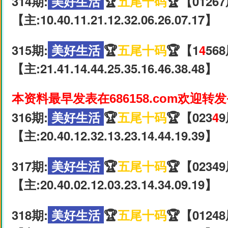
314期:
美好生活
🏆
五尾十码
🏆【0126
【主:10.40.11.21.12.32.06.26.07.17】
315期:
美好生活
🏆
五尾十码
🏆【1
4
56
【主:21.41.14.44.25.35.16.46.38.48】
本资料最早发表在686158.com欢迎转
316期:
美好生活
🏆
五尾十码
🏆【023
4
【主:20.40.12.32.13.23.14.44.19.39】
317期:
美好生活
🏆
五尾十码
🏆【0234
【主:20.40.02.12.03.23.14.34.09.19】
318期:
美好生活
🏆
五尾十码
🏆【0124