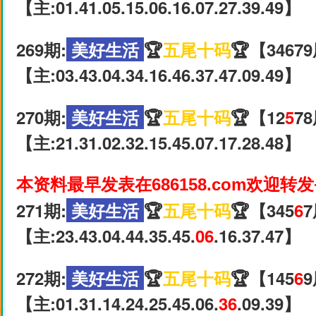
【主:01.41.05.15.06.16.07.27.39.49】
269期:
美好生活
🏆
五尾十码
🏆【3467
【主:03.43.04.34.16.46.37.47.09.49】
270期:
美好生活
🏆
五尾十码
🏆【12
5
7
【主:21.31.02.32.15.45.07.17.28.48】
本资料最早发表在686158.com欢迎转
271期:
美好生活
🏆
五尾十码
🏆【345
6
【主:23.43.04.44.35.45.
06
.16.37.47】
272期:
美好生活
🏆
五尾十码
🏆【145
6
【主:01.31.14.24.25.45.06.
36
.09.39】