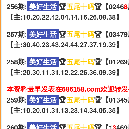
256期:
美好生活
🏆
五尾十码
🏆【0246
8
【主:10.20.22.42.04.14.16.26.08.38】
257期:
美好生活
🏆
五尾十码
🏆【0347
【主:30.40.23.43.24.44.27.37.19.39】
258期:
美好生活
🏆
五尾十码
🏆【0126
【主:20.30.11.31.12.22.26.36.09.39】
本资料最早发表在686158.com欢迎转
259期:
美好生活
🏆
五尾十码
🏆【0134
【主:10.20.01.31.13.23.14.34.05.35】
260期:
美好生活
🏆
五尾十码
🏆【1
3
46