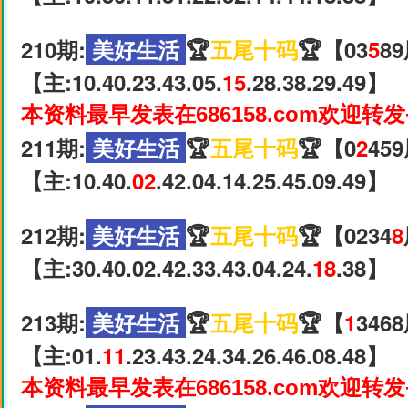
210期:
美好生活
🏆
五尾十码
🏆【03
5
8
【主:10.40.23.43.05.
15
.28.38.29.49】
本资料最早发表在686158.com欢迎转
211期:
美好生活
🏆
五尾十码
🏆【0
2
45
【主:10.40.
02
.42.04.14.25.45.09.49】
212期:
美好生活
🏆
五尾十码
🏆【0234
8
【主:30.40.02.42.33.43.04.24.
18
.38】
213期:
美好生活
🏆
五尾十码
🏆【
1
346
【主:01.
11
.23.43.24.34.26.46.08.48】
本资料最早发表在686158.com欢迎转