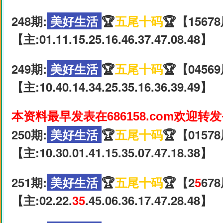
248期:
美好生活
🏆
五尾十码
🏆【1567
【主:01.11.15.25.16.46.37.47.08.48】
249期:
美好生活
🏆
五尾十码
🏆【0456
【主:10.40.14.34.25.35.16.36.39.49】
本资料最早发表在686158.com欢迎转
250期:
美好生活
🏆
五尾十码
🏆【0157
【主:10.30.01.41.15.35.07.47.18.38】
251期:
美好生活
🏆
五尾十码
🏆【2
5
67
【主:02.22.
35
.45.06.36.17.47.28.48】