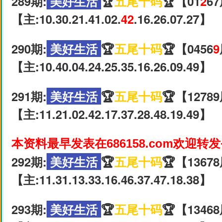
289期:
美好生活
🏆
五尾十码
🏆【01
2
6
【主:10.30.21.41.02.
42
.16.26.07.27】
290期:
美好生活
🏆
五尾十码
🏆【0456
9
【主:10.40.04.24.25.35.16.26.09.49】
291期:
美好生活
🏆
五尾十码
🏆【1278
【主:11.21.02.42.17.37.28.48.19.49】
本资料最早发表在686158.com欢迎转
292期:
美好生活
🏆
五尾十码
🏆【1367
【主:11.31.13.33.16.46.37.47.18.38】
293期:
美好生活
🏆
五尾十码
🏆【1346