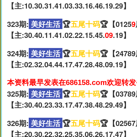
【主:10.30.31.41.03.33.16.46.19.29】
323期:
美好生活
🏆
五尾十码
🏆【0125
9
【主:30.40.11.41.02.22.15.45.
09
.19】
324期:
美好生活
🏆
五尾十码
🏆【2478
【主:02.32.04.44.17.47.28.48.09.19】
本资料最早发表在686158.com欢迎转
325期:
美好生活
🏆
五尾十码
🏆【0378
【主:30.40.23.33.17.47.38.48.29.49】
326期:
美好生活
🏆
五尾十码
🏆【0256
【主:20.30.22.32.25.35.06.26.17.47】