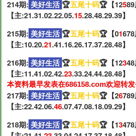
214期:
美好生活
🏆
五尾十码
🏆【12
5
8
【主:21.31.02.22.05.
15
.28.48.29.39】
215期:
美好生活
🏆
五尾十码
🏆【0
1
67
【主:10.20.
21
.41.16.26.17.37.28.48】
216期:
美好生活
🏆
五尾十码
🏆【12
3
4
【主:11.41.02.42.
23
.33.24.44.28.48】
本资料最早发表在686158.com欢迎转
217期:
美好生活
🏆
五尾十码
🏆【2
6
78
【主:22.42.06.
46
.07.47.08.18.09.29】
218期:
美好生活
🏆
五尾十码
🏆【1
3
47
【主:21.41.
23
.33.04.24.17.37.18.48】