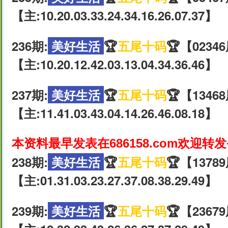
【主:10.20.03.33.24.34.16.26.07.37】
236期:
美好生活
🏆
五尾十码
🏆【0234
【主:10.20.12.42.03.13.04.34.36.46】
237期:
美好生活
🏆
五尾十码
🏆【1346
【主:11.41.03.43.04.14.26.46.08.18】
本资料最早发表在686158.com欢迎转
238期:
美好生活
🏆
五尾十码
🏆【1378
【主:01.31.03.23.27.37.08.38.29.49】
239期:
美好生活
🏆
五尾十码
🏆【2367