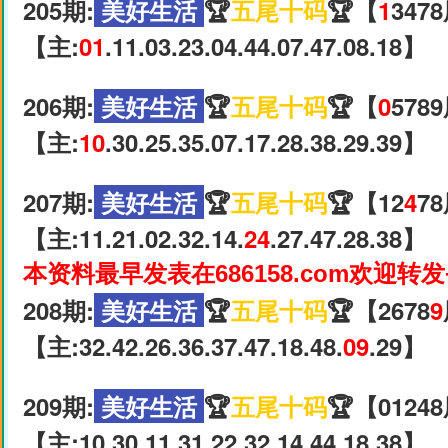
205期:
美好生活
🏆
五尾十码
🏆【
1
347
【主:
01
.11.03.23.04.44.07.47.08.18】
206期:
美好生活
🏆
五尾十码
🏆【
0
578
【主:
10
.30.25.35.07.17.28.38.29.39】
207期:
美好生活
🏆
五尾十码
🏆【12
4
7
【主:11.21.02.32.14.
24
.27.47.28.38】
本资料最早发表在686158.com欢迎转
208期:
美好生活
🏆
五尾十码
🏆【2678
9
【主:32.42.26.36.37.47.18.48.
09
.29】
209期:
美好生活
🏆
五尾十码
🏆【0124
【主:10.30.11.31.22.32.14.44.18.38】