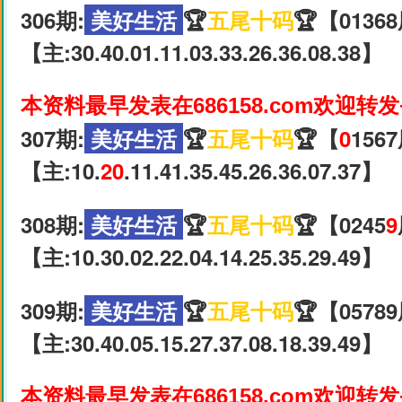
306期:
美好生活
🏆
五尾十码
🏆【0136
【主:30.40.01.11.03.33.26.36.08.38】
本资料最早发表在686158.com欢迎转
307期:
美好生活
🏆
五尾十码
🏆【
0
156
【主:10.
20
.11.41.35.45.26.36.07.37】
308期:
美好生活
🏆
五尾十码
🏆【0245
9
【主:10.30.02.22.04.14.25.35.29.49】
309期:
美好生活
🏆
五尾十码
🏆【0578
【主:30.40.05.15.27.37.08.18.39.49】
本资料最早发表在686158.com欢迎转