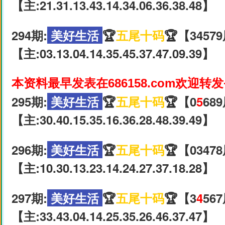
【主:21.31.13.43.14.34.06.36.38.48】
294期:
美好生活
🏆
五尾十码
🏆【3457
【主:03.13.04.14.35.45.37.47.09.39】
本资料最早发表在686158.com欢迎转
295期:
美好生活
🏆
五尾十码
🏆【0
5
68
【主:30.40.15.35.16.36.28.48.39.49】
296期:
美好生活
🏆
五尾十码
🏆【0347
【主:10.30.13.23.14.24.27.37.18.28】
297期:
美好生活
🏆
五尾十码
🏆【3
4
56
【主:33.43.04.14.25.35.26.46.37.47】