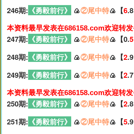
246期:
《勇毅前行》
🍙
②尾中特
🍙【
6
.
本资料最早发表在686158.com欢迎转
247期:
《勇毅前行》
🍙
②尾中特
🍙【0.
5
248期:
《勇毅前行》
🍙
②尾中特
🍙【
2
.
249期:
《勇毅前行》
🍙
②尾中特
🍙【
2
.
本资料最早发表在686158.com欢迎转
250期:
《勇毅前行》
🍙
②尾中特
🍙【
2
.
251期:
《勇毅前行》
🍙
②尾中特
🍙【
5
.