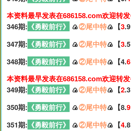
本资料最早发表在686158.com欢迎转
346期:
《勇毅前行》
🍙
②尾中特
🍙【
3
.
347期:
《勇毅前行》
🍙
②尾中特
🍙【
3
.
348期:
《勇毅前行》
🍙
②尾中特
🍙【4.
6
本资料最早发表在686158.com欢迎转
349期:
《勇毅前行》
🍙
②尾中特
🍙【
2
.
350期:
《勇毅前行》
🍙
②尾中特
🍙【8.
9
351期:
《勇毅前行》
🍙
②尾中特
🍙【
4
.