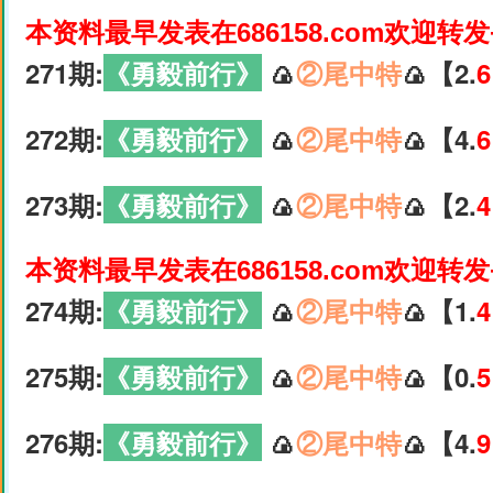
本资料最早发表在686158.com欢迎转
271期:
《勇毅前行》
🍙
②尾中特
🍙【2.
6
272期:
《勇毅前行》
🍙
②尾中特
🍙【4.
6
273期:
《勇毅前行》
🍙
②尾中特
🍙【2.
4
本资料最早发表在686158.com欢迎转
274期:
《勇毅前行》
🍙
②尾中特
🍙【1.
4
275期:
《勇毅前行》
🍙
②尾中特
🍙【0.
5
276期:
《勇毅前行》
🍙
②尾中特
🍙【4.
9