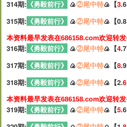
314期:
《勇毅前行》
🍙
②尾中特
🍙【
3
.
315期:
《勇毅前行》
🍙
②尾中特
🍙【0.
本资料最早发表在686158.com欢迎转
316期:
《勇毅前行》
🍙
②尾中特
🍙【
4
.
317期:
《勇毅前行》
🍙
②尾中特
🍙【
8
.
318期:
《勇毅前行》
🍙
②尾中特
🍙【2.
6
本资料最早发表在686158.com欢迎转
319期:
《勇毅前行》
🍙
②尾中特
🍙【
5
.
320期:
《勇毅前行》
🍙
②尾中特
🍙【1.
8