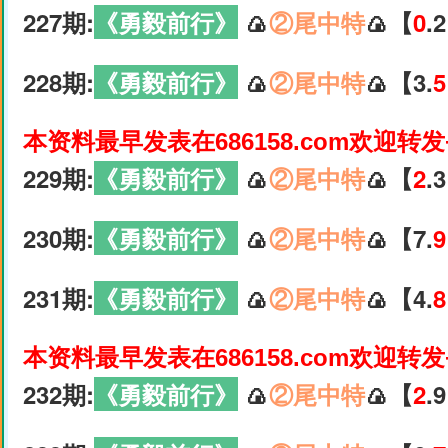
227期:
《勇毅前行》
🍙
②尾中特
🍙【
0
.
228期:
《勇毅前行》
🍙
②尾中特
🍙【3.
5
本资料最早发表在686158.com欢迎转
229期:
《勇毅前行》
🍙
②尾中特
🍙【
2
.
230期:
《勇毅前行》
🍙
②尾中特
🍙【7.
9
231期:
《勇毅前行》
🍙
②尾中特
🍙【4.
8
本资料最早发表在686158.com欢迎转
232期:
《勇毅前行》
🍙
②尾中特
🍙【
2
.