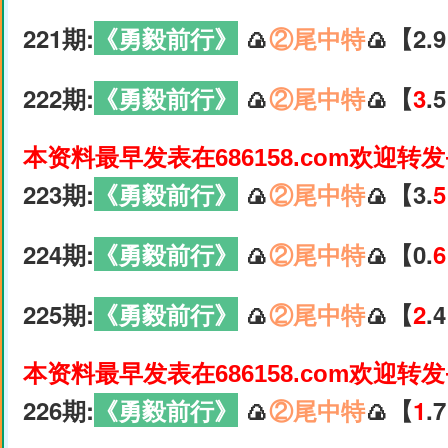
221期:
《勇毅前行》
🍙
②尾中特
🍙【2.
222期:
《勇毅前行》
🍙
②尾中特
🍙【
3
.
本资料最早发表在686158.com欢迎转
223期:
《勇毅前行》
🍙
②尾中特
🍙【3.
5
224期:
《勇毅前行》
🍙
②尾中特
🍙【0.
6
225期:
《勇毅前行》
🍙
②尾中特
🍙【
2
.
本资料最早发表在686158.com欢迎转
226期:
《勇毅前行》
🍙
②尾中特
🍙【
1
.