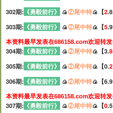
302期:
《勇毅前行》
🍙
②尾中特
🍙【
2
.
303期:
《勇毅前行》
🍙
②尾中特
🍙【
5
.
本资料最早发表在686158.com欢迎转
304期:
《勇毅前行》
🍙
②尾中特
🍙【3.
8
305期:
《勇毅前行》
🍙
②尾中特
🍙【0.
2
306期:
《勇毅前行》
🍙
②尾中特
🍙【6.
本资料最早发表在686158.com欢迎转
307期:
《勇毅前行》
🍙
②尾中特
🍙【
0
.