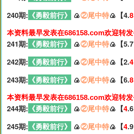
240期:
《勇毅前行》
🍙
②尾中特
🍙【4.
8
本资料最早发表在686158.com欢迎转
241期:
《勇毅前行》
🍙
②尾中特
🍙【5.
242期:
《勇毅前行》
🍙
②尾中特
🍙【2.
4
243期:
《勇毅前行》
🍙
②尾中特
🍙【6.
8
本资料最早发表在686158.com欢迎转
244期:
《勇毅前行》
🍙
②尾中特
🍙【
4
.
245期:
《勇毅前行》
🍙
②尾中特
🍙【
4
.