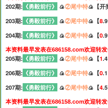
202期:
《勇毅前行》
🍙
②尾中特
🍙【开
203期:
《勇毅前行》
🍙
②尾中特
🍙【
8
.
204期:
《勇毅前行》
🍙
②尾中特
🍙【
0
.
本资料最早发表在686158.com欢迎转
205期:
《勇毅前行》
🍙
②尾中特
🍙【
1
.
206期:
《勇毅前行》
🍙
②尾中特
🍙【
0
.
207期:
《勇毅前行》
🍙
②尾中特
🍙【
4
.
本资料最早发表在686158.com欢迎转