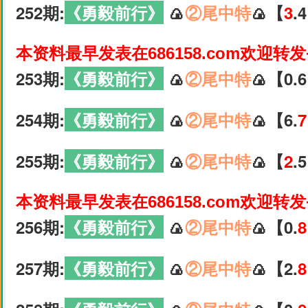
252期:
《勇毅前行》
🍙
②尾中特
🍙【
3
.
本资料最早发表在686158.com欢迎转
253期:
《勇毅前行》
🍙
②尾中特
🍙【0.
254期:
《勇毅前行》
🍙
②尾中特
🍙【6.
7
255期:
《勇毅前行》
🍙
②尾中特
🍙【
2
.
本资料最早发表在686158.com欢迎转
256期:
《勇毅前行》
🍙
②尾中特
🍙【0.
8
257期:
《勇毅前行》
🍙
②尾中特
🍙【2.
8