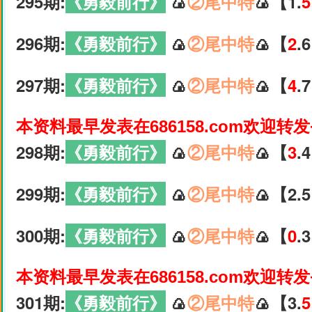
295期:
《勇毅前行》
🍙
②尾中特
🍙【1.
5
296期:
《勇毅前行》
🍙
②尾中特
🍙【
2
.
297期:
《勇毅前行》
🍙
②尾中特
🍙【
4
.
本资料最早发表在686158.com欢迎转
298期:
《勇毅前行》
🍙
②尾中特
🍙【
3
.
299期:
《勇毅前行》
🍙
②尾中特
🍙【2.
300期:
《勇毅前行》
🍙
②尾中特
🍙【
0
.
本资料最早发表在686158.com欢迎转
301期:
《勇毅前行》
🍙
②尾中特
🍙【3.
5