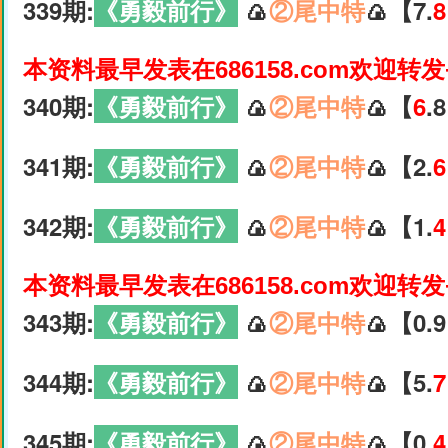
339期:
《勇毅前行》
🍙
②尾中特
🍙【7.
8
本资料最早发表在686158.com欢迎转
340期:
《勇毅前行》
🍙
②尾中特
🍙【
6
.
341期:
《勇毅前行》
🍙
②尾中特
🍙【2.
6
342期:
《勇毅前行》
🍙
②尾中特
🍙【1.
4
本资料最早发表在686158.com欢迎转
343期:
《勇毅前行》
🍙
②尾中特
🍙【0.
344期:
《勇毅前行》
🍙
②尾中特
🍙【5.
7
345期:
《勇毅前行》
🍙
②尾中特
🍙【0.
4