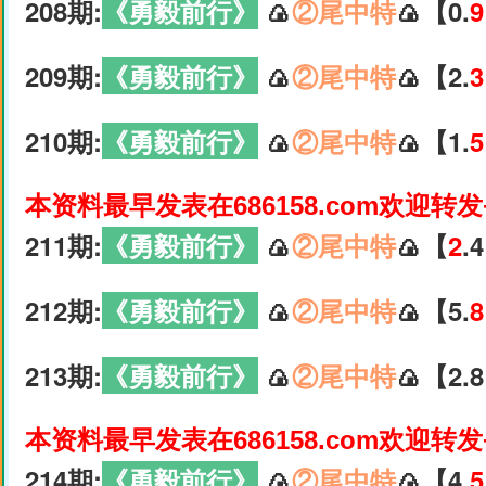
208期:
《勇毅前行》
🍙
②尾中特
🍙【0.
9
209期:
《勇毅前行》
🍙
②尾中特
🍙【2.
3
210期:
《勇毅前行》
🍙
②尾中特
🍙【1.
5
本资料最早发表在686158.com欢迎转
211期:
《勇毅前行》
🍙
②尾中特
🍙【
2
.
212期:
《勇毅前行》
🍙
②尾中特
🍙【5.
8
213期:
《勇毅前行》
🍙
②尾中特
🍙【2.
本资料最早发表在686158.com欢迎转
214期:
《勇毅前行》
🍙
②尾中特
🍙【4.
5