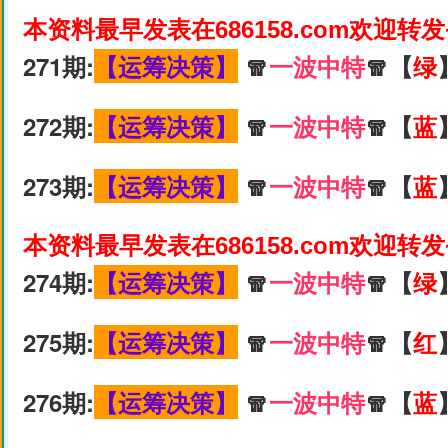
本资料最早发表在686158.com欢迎转
271期:
【运筹决策】
🧣
一波中特
🧣【
绿
272期:
【运筹决策】
🧣
一波中特
🧣【
蓝
273期:
【运筹决策】
🧣
一波中特
🧣【
蓝
本资料最早发表在686158.com欢迎转
274期:
【运筹决策】
🧣
一波中特
🧣【
绿
275期:
【运筹决策】
🧣
一波中特
🧣【
红
276期:
【运筹决策】
🧣
一波中特
🧣【
蓝