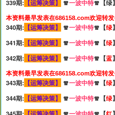
339期:
【运筹决策】
🧣
一波中特
🧣【绿
本资料最早发表在686158.com欢迎转
340期:
【运筹决策】
🧣
一波中特
🧣【
绿
341期:
【运筹决策】
🧣
一波中特
🧣【
绿
342期:
【运筹决策】
🧣
一波中特
🧣【
蓝
本资料最早发表在686158.com欢迎转
343期:
【运筹决策】
🧣
一波中特
🧣【
绿
344期:
【运筹决策】
🧣
一波中特
🧣【
绿
345期:
【运筹决策】
🧣
一波中特
🧣【
红