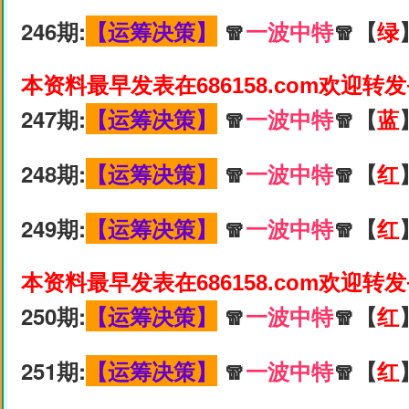
246期:
【运筹决策】
🧣
一波中特
🧣【
绿
本资料最早发表在686158.com欢迎转
247期:
【运筹决策】
🧣
一波中特
🧣【
蓝
248期:
【运筹决策】
🧣
一波中特
🧣【
红
249期:
【运筹决策】
🧣
一波中特
🧣【
红
本资料最早发表在686158.com欢迎转
250期:
【运筹决策】
🧣
一波中特
🧣【
红
251期:
【运筹决策】
🧣
一波中特
🧣【
红