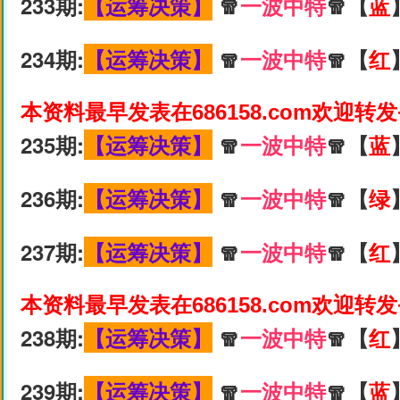
233期:
【运筹决策】
🧣
一波中特
🧣【
蓝
234期:
【运筹决策】
🧣
一波中特
🧣【
红
本资料最早发表在686158.com欢迎转
235期:
【运筹决策】
🧣
一波中特
🧣【
蓝
236期:
【运筹决策】
🧣
一波中特
🧣【
绿
237期:
【运筹决策】
🧣
一波中特
🧣【
红
本资料最早发表在686158.com欢迎转
238期:
【运筹决策】
🧣
一波中特
🧣【
红
239期:
【运筹决策】
🧣
一波中特
🧣【
蓝