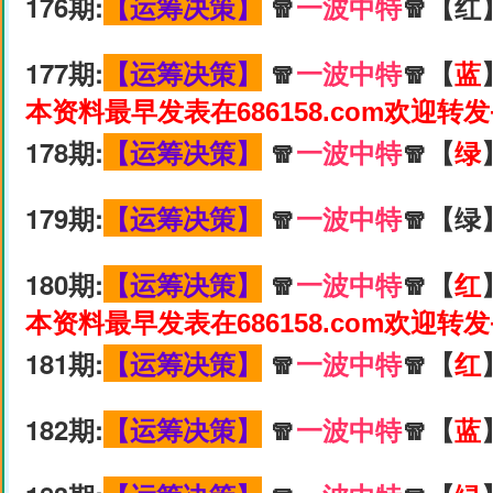
176期:
【运筹决策】
🧣
一波中特
🧣【红
177期:
【运筹决策】
🧣
一波中特
🧣【
蓝
本资料最早发表在686158.com欢迎转
178期:
【运筹决策】
🧣
一波中特
🧣【
绿
179期:
【运筹决策】
🧣
一波中特
🧣【绿
180期:
【运筹决策】
🧣
一波中特
🧣【
红
本资料最早发表在686158.com欢迎转
181期:
【运筹决策】
🧣
一波中特
🧣【
红
182期:
【运筹决策】
🧣
一波中特
🧣【
蓝