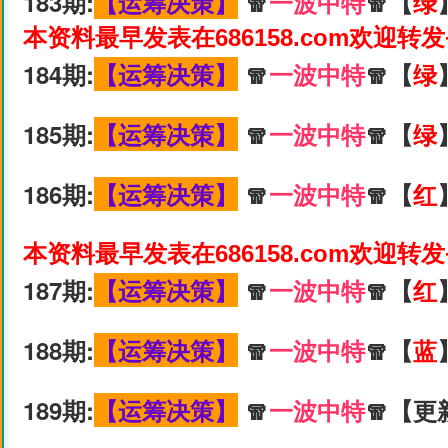
183期:
【运筹决策】
🧣
一波中特
🧣【
绿
本资料最早发表在686158.com欢迎转
184期:
【运筹决策】
🧣
一波中特
🧣【
绿
185期:
【运筹决策】
🧣
一波中特
🧣【
绿
186期:
【运筹决策】
🧣
一波中特
🧣【
红
本资料最早发表在686158.com欢迎转
187期:
【运筹决策】
🧣
一波中特
🧣【
红
188期:
【运筹决策】
🧣
一波中特
🧣【
蓝
189期:
【运筹决策】
🧣
一波中特
🧣【更