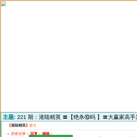
主题:
221 期：港陆精英 〓【绝杀⑩码 】〓大赢家高手
【
港陆精英
】
楼主
u
历史记录
u
回复
u
编辑
u