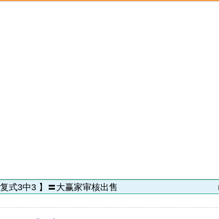
码复式3中3 】〓大赢家审核出售