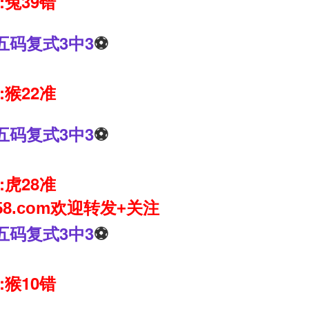
3特:兔39错
五码复式3中3
⚽
9特:猴22准
五码复式3中3
⚽
1特:虎28准
8.com欢迎转发+关注
五码复式3中3
⚽
4特:猴10错