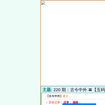
主题:
220 期：古今中外 〓【五
【
古今中外
】
楼主
u
历史记录
u
回复
u
编辑
u