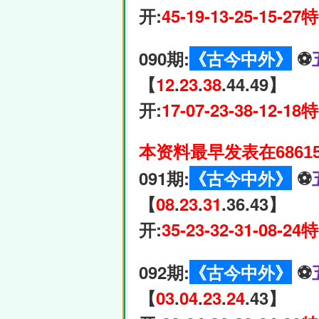
开:
45-19-13-25-15-27
090期:
《古今中外》
⚽
【
12
.
23
.
38
.44.49】
开:
17-07-23-38-12-18
本资料最早发表在68615
091期:
《古今中外》
⚽
【
08
.
23
.
31
.36.43】
开:
35-23-32-31-08-24
092期:
《古今中外》
⚽
【
03
.
04
.
23
.
24
.43】