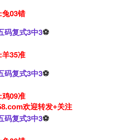
0特:兔03错
五码复式3中3
⚽
1特:羊35准
五码复式3中3
⚽
7特:鸡09准
8.com欢迎转发+关注
五码复式3中3
⚽