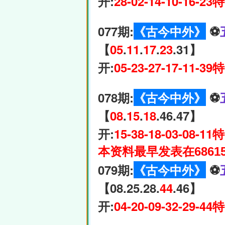
开:
28-02-14-10-16-2
077期:
《古今中外》
⚽
【
05
.
11
.
17
.
23
.31】
开:
05-23-27-17-11-3
078期:
《古今中外》
⚽
【
08
.
15
.
18
.46.47】
开:
15-38-18-03-08-1
本资料最早发表在68615
079期:
《古今中外》
⚽
【08.25.28.
44
.46】
开:
04-20-09-32-29-4