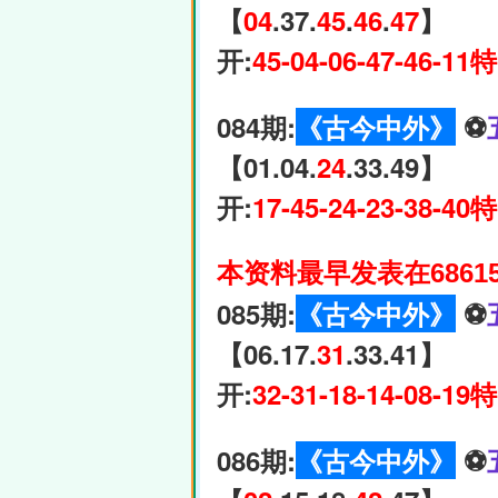
【
04
.37.
45
.
46
.
47
】
开:
45-04-06-47-46-1
084期:
《古今中外》
⚽
【01.04.
24
.33.49】
开:
17-45-24-23-38-40
本资料最早发表在68615
085期:
《古今中外》
⚽
【06.17.
31
.33.41】
开:
32-31-18-14-08-19
086期:
《古今中外》
⚽